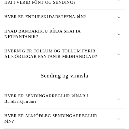
HAFI VERIÐ PÖNT OG SENDING?
a
n
HVER ER ENDURSKIÐARSTEFNA ÞÍN?
l
e
HVAÐ BANDARÍKJU RÍKJA SKATTA
g
NETPANTANIR?
t
e
HVERNIG ER TOLLUM OG TOLLUM FYRIR
ALÞJÓÐLEGAR PANTANIR MEÐHANDLAÐ?
f
n
i
Sending og vinnsla
S
a
HVER ER SENDINGARREGLUR ÞÍNAR í
m
Bandaríkjunum?
a
n
HVER ER ALÞJÓÐLEG SENDINGARREGLUR
ÞÍN?
b