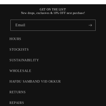
r
j
GET ON THE LIST!
ó
New drops, exclusives & 10% OFF next purchase!
t
a
Email
n
l
HOURS
e
g
STOCKISTS
t
SUSTAINABILITY
e
f
WHOLESALE
n
i
HAFÐU SAMBAND VIÐ OKKUR
RETURNS
REPAIRS