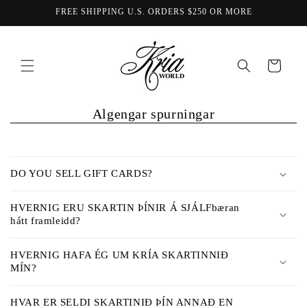
Skip to
FREE SHIPPING U.S. ORDERS $250 OR MORE
content
Karfa
Algengar spurningar
S
a
DO YOU SELL GIFT CARDS?
m
a
HVERNIG ERU SKARTIN ÞÍNIR Á SJÁLFbæran
n
hátt framleidd?
b
r
HVERNIG HAFA ÉG UM KRÍA SKARTINNIÐ
MÍN?
j
ó
HVAR ER SELDI SKARTINIÐ ÞÍN ANNAÐ EN