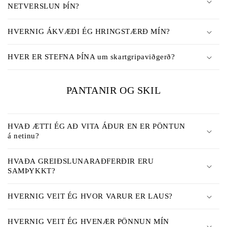
t
NETVERSLUN ÞÍN?
a
n
HVERNIG ÁKVÆÐI ÉG HRINGSTÆRÐ MÍN?
l
e
HVER ER STEFNA ÞÍNA um skartgripaviðgerð?
g
t
PANTANIR OG SKIL
e
f
S
n
a
HVAÐ ÆTTI ÉG AÐ VITA ÁÐUR EN ER PÖNTUN
i
m
á netinu?
a
n
HVAÐA GREIÐSLUNARAÐFERÐIR ERU
SAMÞYKKT?
b
r
HVERNIG VEIT ÉG HVOR VARUR ER LAUS?
j
ó
HVERNIG VEIT ÉG HVENÆR PÖNNUN MÍN
t